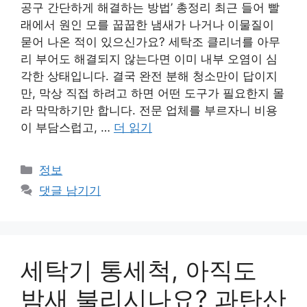
공구 간단하게 해결하는 방법’ 총정리 최근 들어 빨
래에서 원인 모를 꿉꿉한 냄새가 나거나 이물질이
묻어 나온 적이 있으신가요? 세탁조 클리너를 아무
리 부어도 해결되지 않는다면 이미 내부 오염이 심
각한 상태입니다. 결국 완전 분해 청소만이 답이지
만, 막상 직접 하려고 하면 어떤 도구가 필요한지 몰
라 막막하기만 합니다. 전문 업체를 부르자니 비용
이 부담스럽고, …
더 읽기
카
정보
테
댓글 남기기
고
리
세탁기 통세척, 아직도
밤새 불리시나요? 과탄산