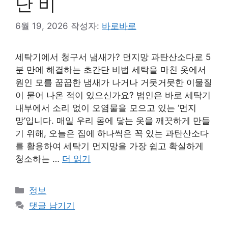
단 비
6월 19, 2026
작성자:
바로바로
세탁기에서 청구서 냄새가? 먼지망 과탄산소다로 5
분 만에 해결하는 초간단 비법 세탁을 마친 옷에서
원인 모를 꿉꿉한 냄새가 나거나 거뭇거뭇한 이물질
이 묻어 나온 적이 있으신가요? 범인은 바로 세탁기
내부에서 소리 없이 오염물을 모으고 있는 ‘먼지
망’입니다. 매일 우리 몸에 닿는 옷을 깨끗하게 만들
기 위해, 오늘은 집에 하나씩은 꼭 있는 과탄산소다
를 활용하여 세탁기 먼지망을 가장 쉽고 확실하게
청소하는 …
더 읽기
카
정보
테
댓글 남기기
고
리