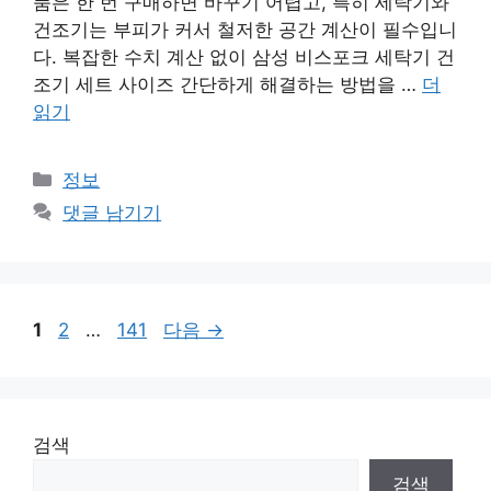
품은 한 번 구매하면 바꾸기 어렵고, 특히 세탁기와
건조기는 부피가 커서 철저한 공간 계산이 필수입니
다. 복잡한 수치 계산 없이 삼성 비스포크 세탁기 건
조기 세트 사이즈 간단하게 해결하는 방법을 …
더
읽기
카
정보
테
댓글 남기기
고
리
페
페
페
1
2
…
141
다음
→
이
이
이
지
지
지
검색
검색