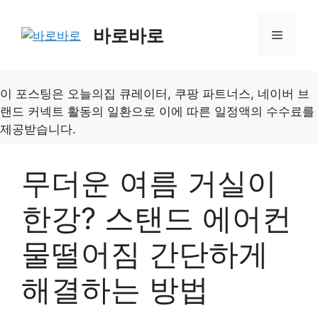
컨
텐
바로바로
메
츠
로
뉴
건
이 포스팅은 오늘의집 큐레이터, 쿠팡 파트너스, 네이버 브
너
랜드 커넥트 활동의 일환으로 이에 따른 일정액의 수수료를
뛰
제공받습니다.
기
무더운 여름 거실이
한강? 스탠드 에어컨
물떨어짐 간단하게
해결하는 방법