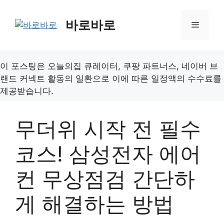
컨
텐
바로바로
메
츠
로
뉴
건
이 포스팅은 오늘의집 큐레이터, 쿠팡 파트너스, 네이버 브
너
랜드 커넥트 활동의 일환으로 이에 따른 일정액의 수수료를
뛰
제공받습니다.
기
무더위 시작 전 필수
코스! 삼성전자 에어
컨 무상점검 간단하
게 해결하는 방법