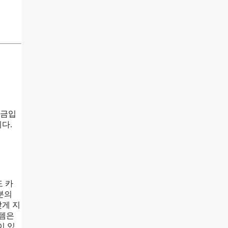
자금입
다.
도 카
분의
맞게 지
스템은
이 있