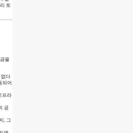
리 토
원금을
 없다
동되어
오프라
의 공
, 그
드에