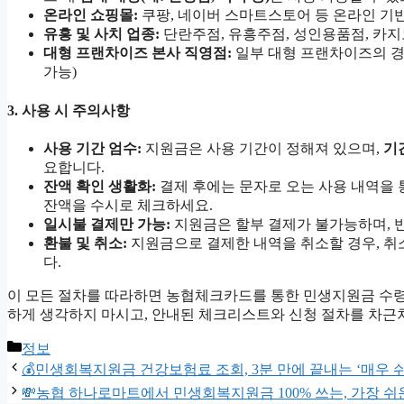
온라인 쇼핑몰:
쿠팡, 네이버 스마트스토어 등 온라인 기
유흥 및 사치 업종:
단란주점, 유흥주점, 성인용품점, 카
대형 프랜차이즈 본사 직영점:
일부 대형 프랜차이즈의 경우
가능)
3. 사용 시 주의사항
사용 기간 엄수:
지원금은 사용 기간이 정해져 있으며,
기
요합니다.
잔액 확인 생활화:
결제 후에는 문자로 오는 사용 내역을
잔액을 수시로 체크하세요.
일시불 결제만 가능:
지원금은 할부 결제가 불가능하며,
환불 및 취소:
지원금으로 결제한 내역을 취소할 경우, 취
다.
이 모든 절차를 따라하면 농협체크카드를 통한 민생지원금 수
하게 생각하지 마시고, 안내된 체크리스트와 신청 절차를 차근차
카
정보
테
💰민생회복지원금 건강보험료 조회, 3분 만에 끝내는 ‘매우 쉬
고
💸농협 하나로마트에서 민생회복지원금 100% 쓰는, 가장 쉬운
리