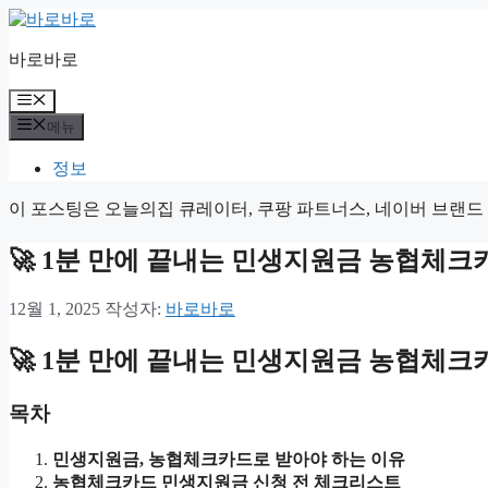
컨
텐
바로바로
츠
로
메
건
뉴
메뉴
너
뛰
정보
기
이 포스팅은 오늘의집 큐레이터, 쿠팡 파트너스, 네이버 브랜
🚀 1분 만에 끝내는 민생지원금 농협체크카
12월 1, 2025
작성자:
바로바로
🚀 1분 만에 끝내는 민생지원금 농협체크카
목차
민생지원금, 농협체크카드로 받아야 하는 이유
농협체크카드 민생지원금 신청 전 체크리스트