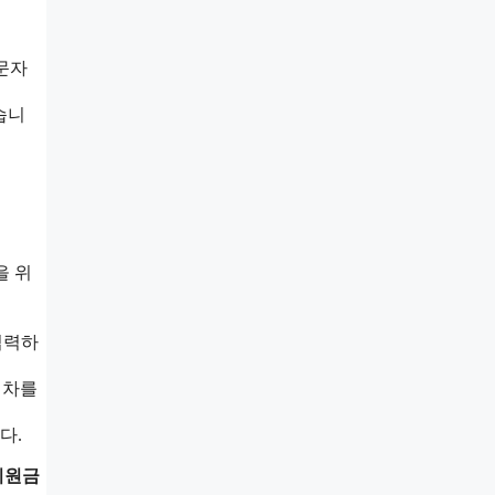
문자
습니
을 위
입력하
절차를
다.
지원금